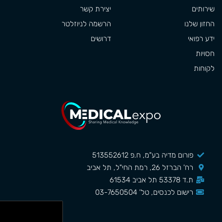
שירותים
יצירת קשר
החזון שלנו
הרשמה לניוזלטר
ידע רפואי
דרושים
חסויות
לקוחות
פורום מדיה בע"מ, ח.פ 513552612
רח' הברזל 26, רמת החי"ל, תל אביב
ת.ד 53378 תל אביב 61534
רישום לכנסים, טל' 03-7650504