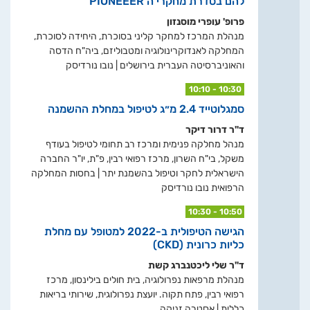
להם בסדרת מחקרי ה PIONEEER
פרופ' עופרי מוסנזון
מנהלת המרכז למחקר קליני בסוכרת, היחידה לסוכרת,
המחלקה לאנדוקרינולוגיה ומטבוליזם, ביה"ח הדסה
והאוניברסיטה העברית בירושלים | נובו נורדיסק
10:10 - 10:30
סמגלוטייד 2.4 מ״ג לטיפול במחלת ההשמנה
ד"ר דרור דיקר
מנהל מחלקה פנימית ומרכז רב תחומי לטיפול בעודף
משקל, בי"ח השרון, מרכז רפואי רבין, פ"ת, יו"ר החברה
הישראלית לחקר וטיפול בהשמנת יתר | בחסות המחלקה
הרפואית נובו נורדיסק
10:30 - 10:50
הגישה הטיפולית ב-2022 למטופל עם מחלת
כליות כרונית (CKD)
ד"ר שלי ליכטנברג קשת
מנהלת מרפאות נפרולוגיה, בית חולים בילינסון, מרכז
רפואי רבין, פתח תקוה. יועצת נפרולוגית, שירותי בריאות
כללית | אסטרה זניקה