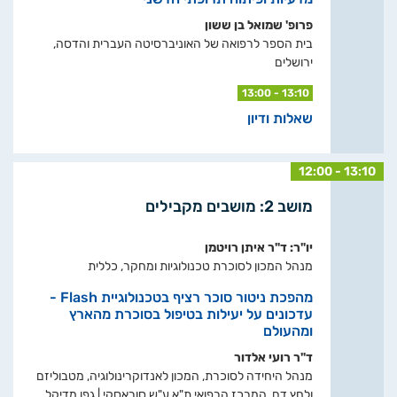
פרופ' שמואל בן ששון
בית הספר לרפואה של האוניברסיטה העברית והדסה,
ירושלים
13:00 - 13:10
שאלות ודיון
12:00 - 13:10
מושב 2: מושבים מקבילים
יו"ר: ד"ר איתן רויטמן
מנהל המכון לסוכרת טכנולוגיות ומחקר, כללית
מהפכת ניטור סוכר רציף בטכנולוגיית Flash -
עדכונים על יעילות בטיפול בסוכרת מהארץ
ומהעולם
ד"ר רועי אלדור
מנהל היחידה לסוכרת, המכון לאנדוקרינולוגיה, מטבוליזם
ולחץ דם, המרכז הרפואי ת"א ע"ש סוראסקי | גפן מדיקל