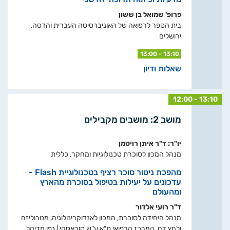
פרופ' שמואל בן ששון
בית הספר לרפואה של האוניברסיטה העברית והדסה,
ירושלים
13:00 - 13:10
שאלות ודיון
12:00 - 13:10
מושב 2: מושבים מקבילים
יו"ר: ד"ר איתן רויטמן
מנהל המכון לסוכרת טכנולוגיות ומחקר, כללית
מהפכת ניטור סוכר רציף בטכנולוגיית Flash -
עדכונים על יעילות בטיפול בסוכרת מהארץ
ומהעולם
ד"ר רועי אלדור
מנהל היחידה לסוכרת, המכון לאנדוקרינולוגיה, מטבוליזם
ולחץ דם, המרכז הרפואי ת"א ע"ש סוראסקי | גפן מדיקל