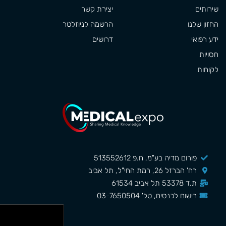
שירותים
יצירת קשר
החזון שלנו
הרשמה לניוזלטר
ידע רפואי
דרושים
חסויות
לקוחות
פורום מדיה בע"מ, ח.פ 513552612
רח' הברזל 26, רמת החי"ל, תל אביב
ת.ד 53378 תל אביב 61534
רישום לכנסים, טל' 03-7650504