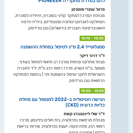
להם בסדרת מחקרי ה PIONEEER
פרופ' עופרי מוסנזון
מנהלת המרכז למחקר קליני בסוכרת, היחידה לסוכרת,
המחלקה לאנדוקרינולוגיה ומטבוליזם, ביה"ח הדסה
והאוניברסיטה העברית בירושלים | נובו נורדיסק
10:10 - 10:30
סמגלוטייד 2.4 מ״ג לטיפול במחלת ההשמנה
ד"ר דרור דיקר
מנהל מחלקה פנימית ומרכז רב תחומי לטיפול בעודף
משקל, בי"ח השרון, מרכז רפואי רבין, פ"ת, יו"ר החברה
הישראלית לחקר וטיפול בהשמנת יתר | בחסות המחלקה
הרפואית נובו נורדיסק
10:30 - 10:50
הגישה הטיפולית ב-2022 למטופל עם מחלת
כליות כרונית (CKD)
ד"ר שלי ליכטנברג קשת
מנהלת מרפאות נפרולוגיה, בית חולים בילינסון, מרכז
רפואי רבין, פתח תקוה. יועצת נפרולוגית, שירותי בריאות
כללית | אסטרה זניקה