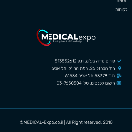
חסויות
לקוחות
פורום מדיה בע"מ, ח.פ 513552612
רח' הברזל 26, רמת החי"ל, תל אביב
ת.ד 53378 תל אביב 61534
רישום לכנסים, טל' 03-7650504
MEDICAL-Expo.co.il | All Right reserved. 2010©