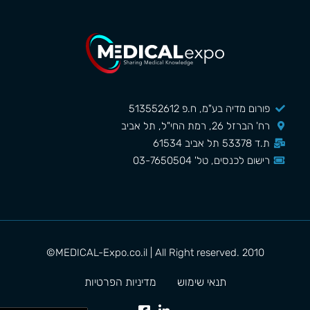
פורום מדיה בע"מ, ח.פ 513552612
רח' הברזל 26, רמת החי"ל, תל אביב
ת.ד 53378 תל אביב 61534
רישום לכנסים, טל' 03-7650504
MEDICAL-Expo.co.il | All Right reserved. 2010©
תנאי שימוש
מדיניות הפרטיות