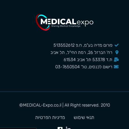
פורום מדיה בע"מ, ח.פ 513552612
רח' הברזל 26, רמת החי"ל, תל אביב
ת.ד 53378 תל אביב 61534
רישום לכנסים, טל' 03-7650504
MEDICAL-Expo.co.il | All Right reserved. 2010©
תנאי שימוש
מדיניות הפרטיות