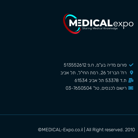
פורום מדיה בע"מ, ח.פ 513552612
רח' הברזל 26, רמת החי"ל, תל אביב
ת.ד 53378 תל אביב 61534
רישום לכנסים, טל' 03-7650504
MEDICAL-Expo.co.il | All Right reserved. 2010©