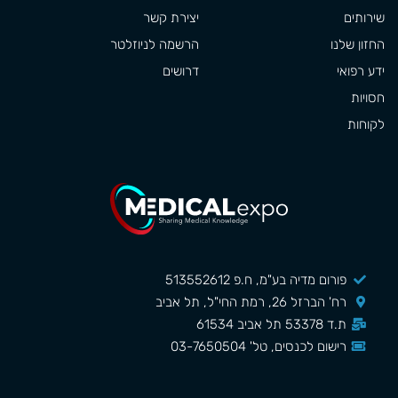
שירותים
יצירת קשר
החזון שלנו
הרשמה לניוזלטר
ידע רפואי
דרושים
חסויות
לקוחות
פורום מדיה בע"מ, ח.פ 513552612
רח' הברזל 26, רמת החי"ל, תל אביב
ת.ד 53378 תל אביב 61534
רישום לכנסים, טל' 03-7650504