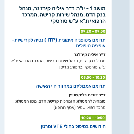
מושב 1 - יו"ר: ד״ר איליה קירז׳נר, מנהל
בנק הדם, מנהל שירות קרישה, המרכז
הרפואי ת“א ע“ש סורסקי
09:20 - 09:50
תרומבוציטופניה אימונית (ITP )ונטיה לקרישיות-
אופציה טיפולית
ד״ר איליה קירז'נר
מנהל בנק הדם, מנהל שירות קרישה, המרכז הרפואי ת“א
ע“ש סורסקי | בחסות: מדיסון
09:50 - 10:20
תרומבואמבוליזם במחזור חיי האישה
ד״ר דורית בליקשטיין
מומחית להמטולוגיה ומחלות קרישת הדם, מכון המטולוגי,
מרכז רפואי שמיר (אסף הרופא)
10:20 - 10:50
חידושים בטיפול בחולי VTE וסרטן