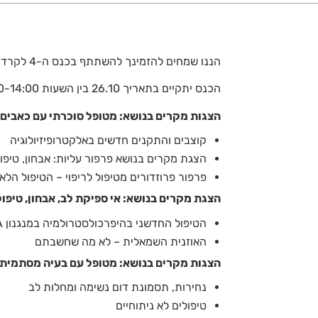
הננו שמחים להזמינך להשתתף בכנס ה-4 לקרדיולוגיה של המחר של המערך הקרדיולוגי, מרכז רפואי האוניברסיטאי ברזילי, אשקלון.
הכנס יתקיים בתאריך 26.10 בין השעות 8:00-14:00 במלון לאונרדו אשקלון
הצגות מקרים בנושא: מטופל סוכרתי עם כאבים 
קוצבים והתקנים חדשים באלקטרופיזיולוגיה
הצגת מקרים בנושא פרפור עליות: אבחון, טיפול
פרפור פרוזדורים מטיפול לריפוי – הטיפול הלא
הצגת מקרים בנושא: אי ספיקת לב, אבחון, טיפול
הטיפול החדשני בהיפרכולסטרולמיה במנגנון SiRNA
האוזנית השמאלית – לא מה שחשבתם
הצגות מקרים בנושא: מטופל עם בעיה מסתמית
נחירות, תסמונת דום נשימה ומחלות לב
טיפולים לא ניתוחיים