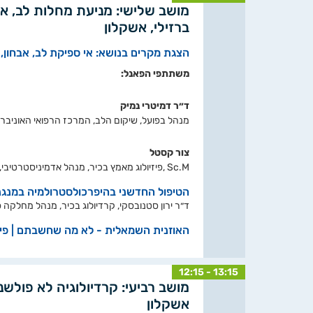
מושב שלישי: מניעת מחלות לב, אבח
ברזילי, אשקלון
הצגת מקרים בנושא: אי ספיקת לב, אבחון, 
משתתפי הפאנל:
ד״ר דמיטרי נמיק
מנהל בפועל, שיקום הלב, המרכז הרפואי האוניברסי
צור קסטל
Sc.M ,פיזיולוג מאמץ בכיר, מנהל אדמיניסטרטיבי, שיקום הלב, המרכז הרפואי האוניברסיטאי ברזילי, אשקלון
הטיפול החדשני בהיפרכולסטרולמיה במנגנון RNA
ד״ר ירון סטנובסקי, קרדיולוג בכיר, מנהל מחלקה פ
האוזנית השמאלית - לא מה שחשבתם | פיי
12:15 - 13:15
מושב רביעי: קרדיולוגיה לא פולשנ
אשקלון