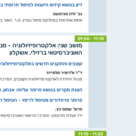
דיון בנושא קידום היענות לטיפול תרופתי בח
גב‘ חיה אבינועם
אחות אחראית במחלקת טיפול נמרץ, מ.ר. האונ‘ ברז
09:50 - 11:10
מושב שני: אלקטרופיזיולוגיה - מנ
האוניברסיטאי ברזילי, אשקלון
קוצבים והתקנים חדשים באלקטרופיזיולוגי
ד“ר ולדימיר חלמייזר
מנהל היחידה לאלקטרופיזיולוגיה וקוצבים, המרכז 
הצגת מקרים בנושא פרפור עליות: אבחון, טיפ
פרפור פרוזדורים מטיפול לריפוי - הטיפול 
פרופ‘ עמוס כץ,
יו״ר וועדת הלינסקי, המרכז הרפואי האוניברסיטאי,
11:10 - 11:25