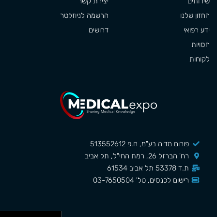
שירותים
יצירת קשר
החזון שלנו
הרשמה לניוזלטר
ידע רפואי
דרושים
חסויות
לקוחות
פורום מדיה בע"מ, ח.פ 513552612
רח' הברזל 26, רמת החי"ל, תל אביב
ת.ד 53378 תל אביב 61534
רישום לכנסים, טל' 03-7650504