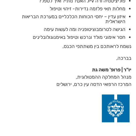
פוליציטמיה ורה PV. האם? מתי? ואיך לטפל?
מחלות תאי פלזמה נדירות- זיהוי וטיפול
איזון עדין – יחסי הכוחות הכלכליים במערכת הבריאות
הישראלית
הגישה לטרומבוציטופניה ומה לעשות עימה
חסר אימוני מולד ונרכש וטיפול באימנוגולובלינים
נשמח לראותכם בין משתתפי הכנס,
בברכה,
יו"ר | פרופ' משה גת
מנהל המחלקה ההמטולוגית,
המרכז הרפואי הדסה עין כרם, ירושלים