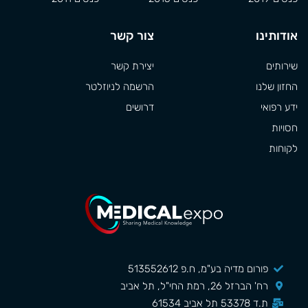
אודותינו
צור קשר
שירותים
יצירת קשר
החזון שלנו
הרשמה לניוזלטר
ידע רפואי
דרושים
חסויות
לקוחות
פורום מדיה בע"מ, ח.פ 513552612
רח' הברזל 26, רמת החי"ל, תל אביב
ת.ד 53378 תל אביב 61534