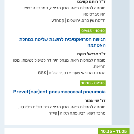
ד"ר רותם קווינט
מומחה למחלות ריאה, מכון הריאה, המרכז הרפואי
האוניברסיטאי
הדסה עין כרם, ירושלים | קמהדע
09:45 - 10:10
הגישה הפרואקטיבית להשגת שליטה במחלת
האסתמה
ד"ר אריאל רוקח
מומחה למחלות ריאה, מנהל היחידה לטיפול נשימתי, מכון
הריאות,
המרכז הרפואי שערי צדק, ירושלים | GSK
10:10 - 09:35
Prevet(nar)ent pneumococcal pneumoia
דר' שי אמור
מומחה למחלות ריאה, מכון הריאה בית חולים בילינסון,
מרכז רפואי רבין, פתח תקוה | פייזר
10:35 - 11:05