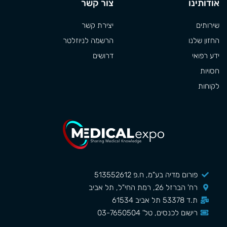
אודותינו
צור קשר
שירותים
יצירת קשר
החזון שלנו
הרשמה לניוזלטר
ידע רפואי
דרושים
חסויות
לקוחות
פורום מדיה בע"מ, ח.פ 513552612
רח' הברזל 26, רמת החי"ל, תל אביב
ת.ד 53378 תל אביב 61534
רישום לכנסים, טל' 03-7650504