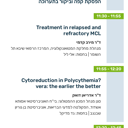
הפסקת קפה וביקור בתערוכה
11:30 - 11:55
Treatment in relapsed and
refractory MCL
ד"ר מירב קדמי
מנהלת מחלקת המטואונקולוגיה, המרכז הרפואי שיבא תל
השומר | בחסות: אלי ליל
11:55 - 12:20
?Cytoreduction in Polycythemia
vera: the earlier the better
ד"ר אדריאן דואק
סגן מנהל המכון ההמטולוגי, בי“ח האוניברסיטאי אסותא
אשדוד, הפקולטה למדעי הבריאות, אוניברסיטת בן גוריון
שבנגב | בחסות: גד מדיקל
12:20 - 12:45