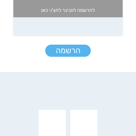
להרשמה לוובינר לחצ/י כאן
הרשמה