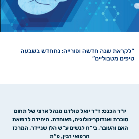
”לקראת שנה חדשה ופורייה: נתחדש בשבעה
טיפים מטבוליים“
יו״ר הכנס: ד״ר יואל טולדנו מנהל ארצי של תחום 
סוכרת ואנדוקרינולוגיה, מאוחדת. היחידה לרפואת 
האם והעובר, בי“ח לנשים ע“ש הלן שניידר, המרכז 
הרפואי רבין, פ“ת