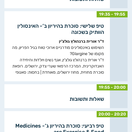
19:35 - 19:55
טיפ שלישי: סוכרת בהיריון ב‘- האינסולין
הוותיק בשכונה
ד"ר אורית ברנהולץ גולצ'ין
השימוש באינסולינים מודרניים ארוכי טווח בגיל הפריון, מה
מקומו של Glargine?
ד"ר אורית ברנהולץ גולצ'ין, אגף נשים ויולדות והיחידה
האנדוקרינית, המרכז הרפואי שערי צדק, ירושלים. רופאת
סוכרת מחוזית, מחוז ירושלים, מאוחדת | בחסות: סאנופי
19:55 - 20:00
שאלות ותשובות
20:00 - 20:20
טיפ רביעי: סוכרת בהיריון ג‘- Medicines
are Exercise & Food