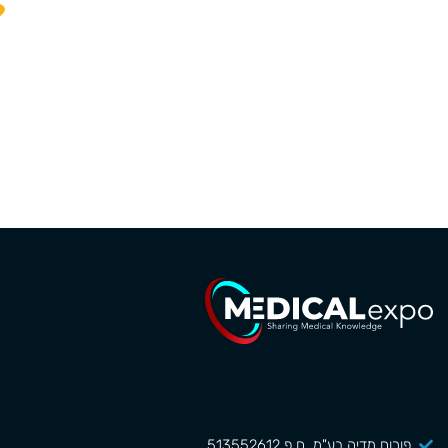
פורום מדיה בע"מ, ח.פ 513552612