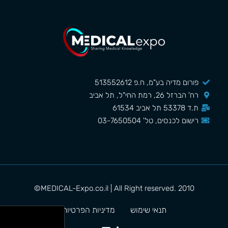
פורום מדיה בע"מ, ח.פ 513552612
רח' הברזל 26, רמת החי"ל, תל אביב
ת.ד 53378 תל אביב 61534
רישום לכנסים, טל' 03-7650504
MEDICAL-Expo.co.il | All Right reserved. 2010©
תנאי שימוש
מדיניות הפרטיות