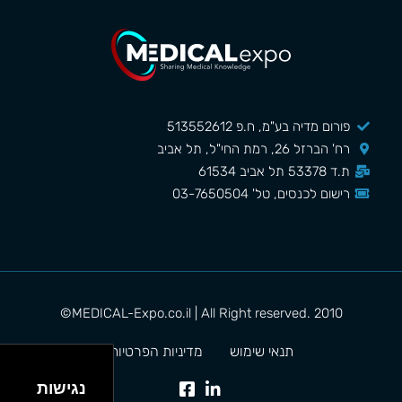
פורום מדיה בע"מ, ח.פ 513552612
רח' הברזל 26, רמת החי"ל, תל אביב
ת.ד 53378 תל אביב 61534
רישום לכנסים, טל' 03-7650504
MEDICAL-Expo.co.il | All Right reserved. 2010©
תנאי שימוש
מדיניות הפרטיות
נגישות