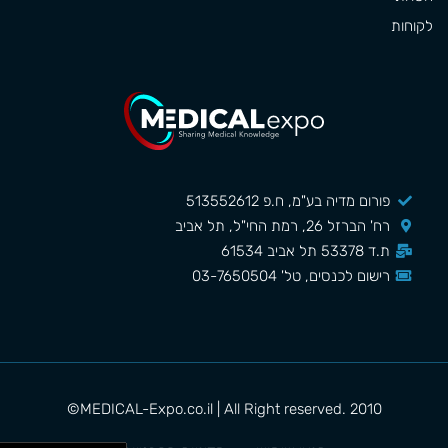
לקוחות
פורום מדיה בע"מ, ח.פ 513552612
רח' הברזל 26, רמת החי"ל, תל אביב
ת.ד 53378 תל אביב 61534
רישום לכנסים, טל' 03-7650504
MEDICAL-Expo.co.il | All Right reserved. 2010©