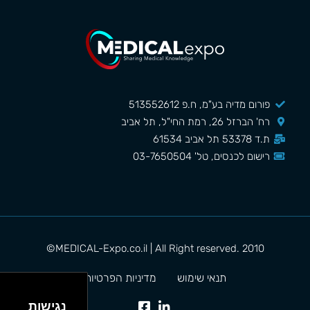
פורום מדיה בע"מ, ח.פ 513552612
רח' הברזל 26, רמת החי"ל, תל אביב
ת.ד 53378 תל אביב 61534
רישום לכנסים, טל' 03-7650504
MEDICAL-Expo.co.il | All Right reserved. 2010©
תנאי שימוש
מדיניות הפרטיות
נגישות