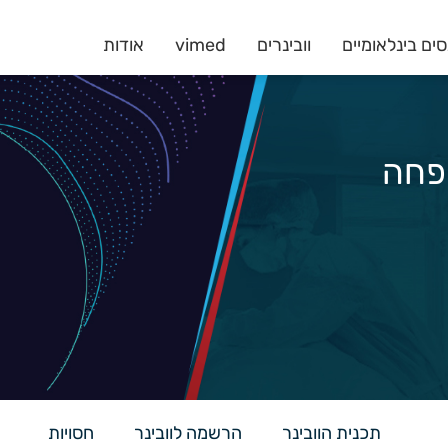
ים בינלאומיים
וובינרים
vimed
אודות
תכנית הוובינר
הרשמה לוובינר
חסויות