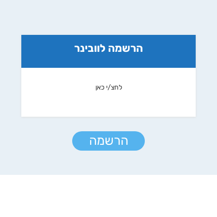
הרשמה לוובינר
לחצ/י כאן
הרשמה