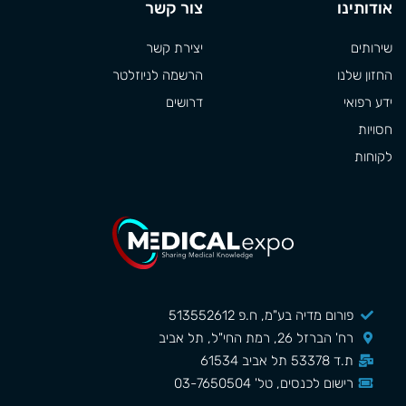
אודותינו
צור קשר
שירותים
יצירת קשר
החזון שלנו
הרשמה לניוזלטר
ידע רפואי
דרושים
חסויות
לקוחות
פורום מדיה בע"מ, ח.פ 513552612
רח' הברזל 26, רמת החי"ל, תל אביב
ת.ד 53378 תל אביב 61534
רישום לכנסים, טל' 03-7650504