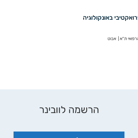
רפואי ת“א | אבוט
הרשמה לוובינר