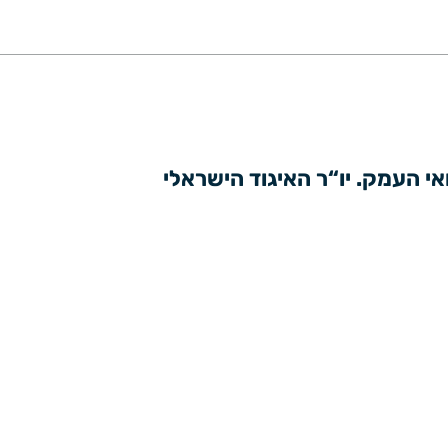
יו״ר הכנס: פרופ' גיל בר סלע, מנהל המערך לאונקולוגיה והמטולוגיה, המרכז הרפואי העמק. יו“ר האיגוד הישראלי 