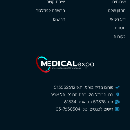
שירותים
יצירת קשר
החזון שלנו
הרשמה לניוזלטר
ידע רפואי
דרושים
חסויות
לקוחות
פורום מדיה בע"מ, ח.פ 513552612
רח' הברזל 26, רמת החי"ל, תל אביב
ת.ד 53378 תל אביב 61534
רישום לכנסים, טל' 03-7650504