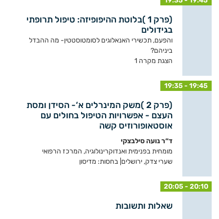
19:35 - 19:45
(פרק 1 )בלוטת ההיפופיזה: טיפול תרופתי
בגידולים
והפעם, תכשירי האנאלוגים לסומטוסטטין- מה ההבדל
ביניהם?
הצגת מקרה 1
19:35 - 19:45
(פרק 2 )משק המינרלים א‘- הסידן ומסת
העצם - אפשרויות הטיפול בחולים עם
אוסטאופורוזיס קשה
ד“ר נועה סילבצקי
מומחית בפנימית ואנדוקרינולוגיה, המרכז הרפואי
שערי צדק, ירושלים| בחסות: מדיסון
20:05 - 20:10
שאלות ותשובות