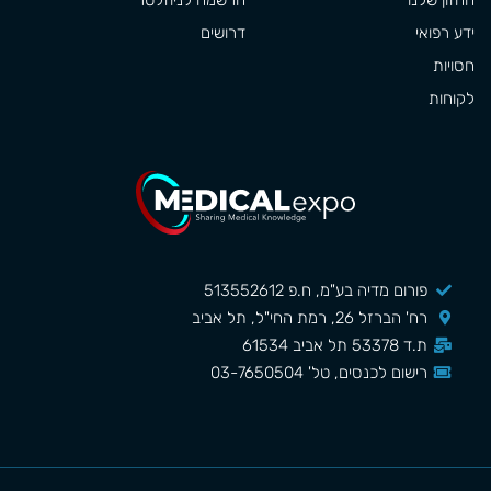
החזון שלנו
הרשמה לניוזלטר
ידע רפואי
דרושים
חסויות
לקוחות
פורום מדיה בע"מ, ח.פ 513552612
רח' הברזל 26, רמת החי"ל, תל אביב
ת.ד 53378 תל אביב 61534
רישום לכנסים, טל' 03-7650504