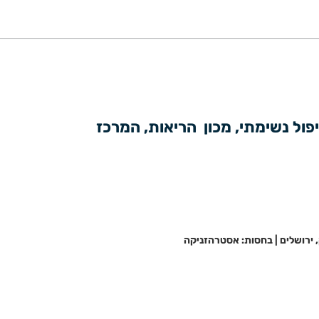
יו״ר הכנס: ד״ר אריאל רוקח, מומחה לרפואה פנימית ומחלות ריאה,  מנהל היחידה לטיפול נשימתי, מכון  הריאות, המרכז 
, ירושלים | בחסות: אסטרהזניקה