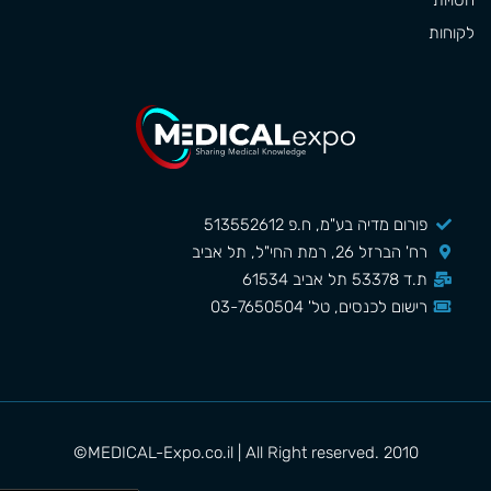
חסויות
לקוחות
פורום מדיה בע"מ, ח.פ 513552612
רח' הברזל 26, רמת החי"ל, תל אביב
ת.ד 53378 תל אביב 61534
רישום לכנסים, טל' 03-7650504
MEDICAL-Expo.co.il | All Right reserved. 2010©