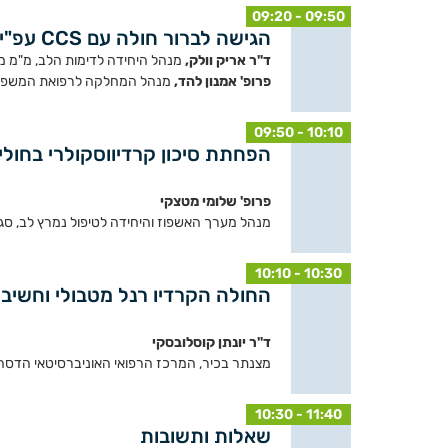
09:20 - 09:50
הגישה לברור חולה עם CCS עפ"י הקווים המנחים העדכניים
ד"ר אריק וולק,
מנהל היחידה לדימות הלב, מ"מ מ
פרופ' אמנון להד,
מנהל המחלקה לרפואת המשפחה, כ
09:50 - 10:10
הפחתת סיכון קרדיווסקולרי בחולי
פרופ' שלומי מטצקי
מנהל מערך האשפוז והיחידה לטיפול נמרץ לב, סג
10:10 - 10:30
החולה הקרדיו רנל מטבולי וחשיב
ד"ר יונתן קוסלובסקי
מצנתר בכיר, המרכז הרפואי האוניברסיטאי הדסה,
10:30 - 11:40
שאלות ותשובות