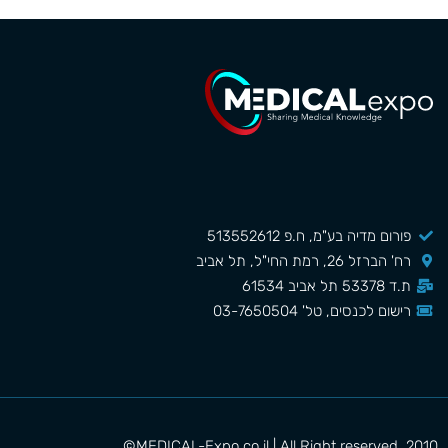
פורום מדיה בע"מ, ח.פ 513552612
רח' הברזל 26, רמת החי"ל, תל אביב
ת.ד 53378 תל אביב 61534
רישום לכנסים, טל' 03-7650504
MEDICAL-Expo.co.il | All Right reserved. 2010©