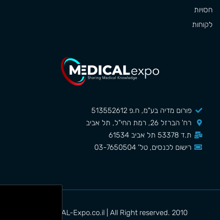
חסויות
לקוחות
פורום מדיה בע"מ, ח.פ 513552612
רח' הברזל 26, רמת החי"ל, תל אביב
ת.ד 53378 תל אביב 61534
רישום לכנסים, טל' 03-7650504
MEDICAL-Expo.co.il | All Right reserved. 2010©