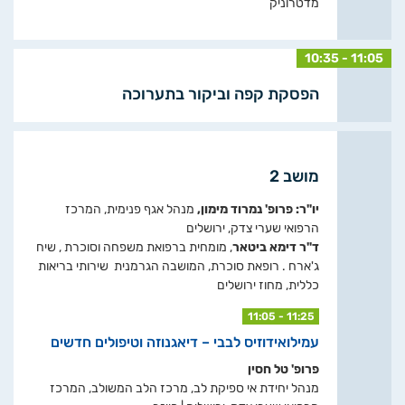
מדטרוניק
10:35 - 11:05
הפסקת קפה וביקור בתערוכה
מושב 2
יו"ר: פרופ' נמרוד מימון,
מנהל אגף פנימית, המרכז
הרפואי שערי צדק, ירושלים
ד"ר דימא ביטאר
, מומחית ברפואת משפחה וסוכרת , שיח
ג'ארח . רופאת סוכרת, המושבה הגרמנית שירותי בריאות
כללית, מחוז ירושלים
11:05 - 11:25
עמילואידוזיס לבבי – דיאגנוזה וטיפולים חדשים
פרופ' טל חסין
מנהל יחידת אי ספיקת לב, מרכז הלב המשולב, המרכז