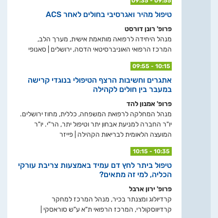
09:35 - 09:55
טיפול מהיר ואגרסיבי בחולים לאחר ACS
פרופ' רונן דורסט
מנהל היחידה לרפואה מותאמת אישית, מערך הלב,
המרכז הרפואי האוניברסיטאי הדסה, ירושלים | סאנופי
09:55 - 10:15
אתגרים וחשיבות הרצף הטיפולי בנוגדי קרישה
במעבר בין חולים לקהילה
פרופ' אמנון להד
מנהל המחלקה לרפואת המשפחה, כללית, מחוז ירושלים.
יו"ר החברה למניעת אבחון יתר וטיפול יתר, הר"י. יו"ר
המועצה הלאומית לבריאות הקהילה | פייזר
10:15 - 10:35
טיפול ביתר לחץ דם עמיד באמצעות צריבת עורקי
הכליה, למי זה מתאים?
פרופ' ירון ארבל
קרדיולוג ומצנתר בכיר, מנהל המרכז למחקר
קרדיווסקולרי, המרכז הרפואי ת"א ע"ש סוראסקי |