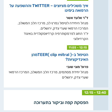
איך משכילים מציוצים – TWITTER וההשפעה על
הרפואה בימינו
ד"ר אלעד אשר
מנהל היחידה לטיפול נמרץ לב, מרכז הלב המשולב,
המרכז הרפואי שערי צדק, ירושלים.
יו“ר החוג לפרמקותרפיה קרדיווסקולרית באיגוד
הקרדיולוגי
11:55 - 12:15
הטיפול ב-TEER( clip mitral )מהן
האינדיקציות?
פרופ' מוני שובי
מנהל יחידת מסתמים, מרכז הלב המשולב, המרכז הרפואי
שערי צדק, ירושלים
12:15 - 12:40
הפסקת קפה וביקור בתערוכה