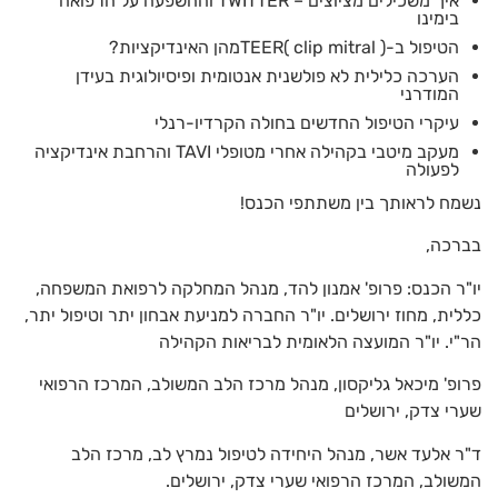
איך משכילים מציוצים – TWITTER וההשפעה על הרפואה
בימינו
הטיפול ב-TEER( clip mitral )מהן האינדיקציות?
הערכה כלילית לא פולשנית אנטומית ופיסיולוגית בעידן
המודרני
עיקרי הטיפול החדשים בחולה הקרדיו-רנלי
מעקב מיטבי בקהילה אחרי מטופלי TAVI והרחבת אינדיקציה
לפעולה
נשמח לראותך בין משתתפי הכנס!
בברכה,
יו"ר הכנס: פרופ' אמנון להד, מנהל המחלקה לרפואת המשפחה,
כללית, מחוז ירושלים. יו"ר החברה למניעת אבחון יתר וטיפול יתר,
הר"י. יו"ר המועצה הלאומית לבריאות הקהילה
פרופ' מיכאל גליקסון, מנהל מרכז הלב המשולב, המרכז הרפואי
שערי צדק, ירושלים
ד"ר אלעד אשר, מנהל היחידה לטיפול נמרץ לב, מרכז הלב
המשולב, המרכז הרפואי שערי צדק, ירושלים.