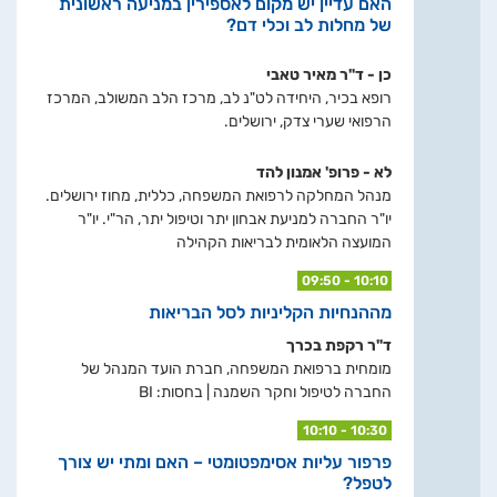
האם עדיין יש מקום לאספירין במניעה ראשונית
של מחלות לב וכלי דם?
כן - ד"ר מאיר טאבי
רופא בכיר, היחידה לט"נ לב, מרכז הלב המשולב, המרכז
הרפואי שערי צדק, ירושלים.
לא - פרופ' אמנון להד
מנהל המחלקה לרפואת המשפחה, כללית, מחוז ירושלים.
יו"ר החברה למניעת אבחון יתר וטיפול יתר, הר"י. יו"ר
המועצה הלאומית לבריאות הקהילה
09:50 - 10:10
מההנחיות הקליניות לסל הבריאות
ד"ר רקפת בכרך
מומחית ברפואת המשפחה, חברת הועד המנהל של
החברה לטיפול וחקר השמנה | בחסות: BI
10:10 - 10:30
פרפור עליות אסימפטומטי – האם ומתי יש צורך
לטפל?