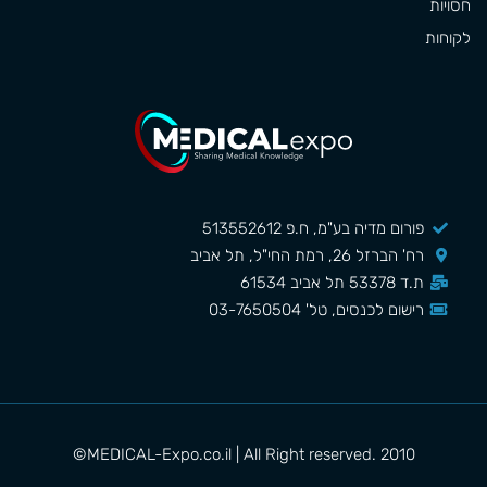
חסויות
לקוחות
פורום מדיה בע"מ, ח.פ 513552612
רח' הברזל 26, רמת החי"ל, תל אביב
ת.ד 53378 תל אביב 61534
רישום לכנסים, טל' 03-7650504
MEDICAL-Expo.co.il | All Right reserved. 2010©