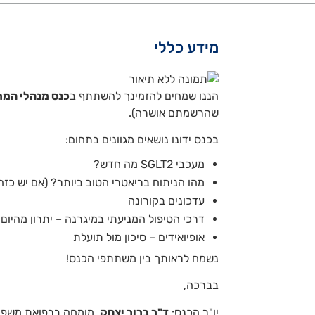
מידע כללי
הננו שמחים להזמינך להשתתף ב
כנס מנהלי המר
שהרשמתם אושרה).
בכנס ידונו נושאים מגוונים בתחום:
מעכבי SGLT2 מה חדש?
מהו הניתוח בריאטרי הטוב ביותר? (אם יש כזה
עדכונים בקורונה
דרכי הטיפול ה‏מניעתי במיגרנה – יתרון מהיום
אופיואידים – סיכון מול תועלת
נשמח לראותך בין משתתפי הכנס!
בברכה,
יו"ר הכנס:
ד"ר ברוך יצחק
, מומחה ברפואת משפחה