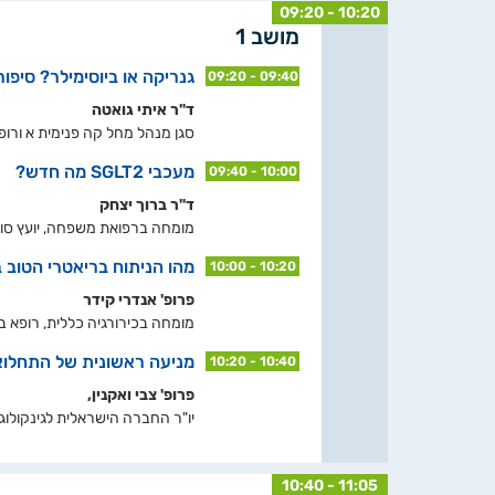
09:20 - 10:20
מושב 1
גנריקה או ביוסימילר? סיפור
09:20 - 09:40
ד"ר איתי גואטה
סגן מנהל מחל קה פנימית א ורופא
מעכבי SGLT2 מה חדש?
09:40 - 10:00
ד"ר ברוך יצחק
מומחה ברפואת משפחה, יועץ סוכרת
מהו הניתוח בריאטרי הטוב ב
10:00 - 10:20
פרופ' אנדרי קידר
מומחה בכירורגיה כללית, רופא 
מניעה ראשונית של התחלואה
10:20 - 10:40
פרופ' צבי ואקנין,
יו"ר החברה הישראלית לגינקולוגיה
10:40 - 11:05