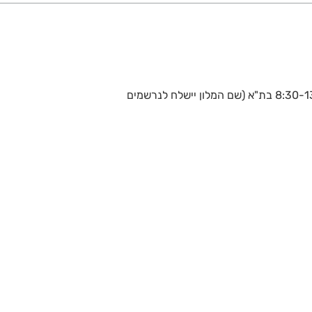
שיתקיים ביום שישי ה-10.3.23 בין השעות 8:30-13:00 בת"א (שם המלון יישלח לנרשמים