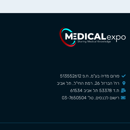
פורום מדיה בע"מ, ח.פ 513552612
רח' הברזל 26, רמת החי"ל, תל אביב
ת.ד 53378 תל אביב 61534
רישום לכנסים, טל' 03-7650504