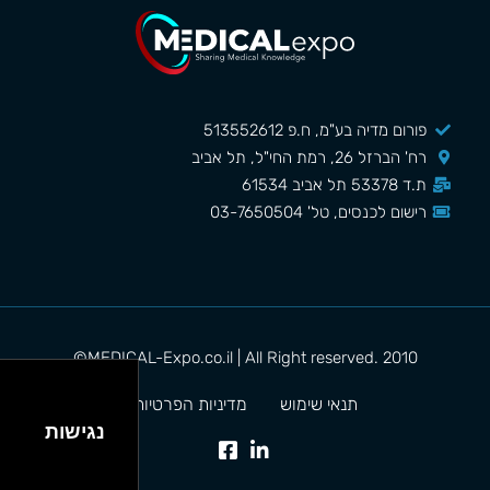
פורום מדיה בע"מ, ח.פ 513552612
רח' הברזל 26, רמת החי"ל, תל אביב
ת.ד 53378 תל אביב 61534
רישום לכנסים, טל' 03-7650504
MEDICAL-Expo.co.il | All Right reserved. 2010©
תנאי שימוש
מדיניות הפרטיות
נגישות