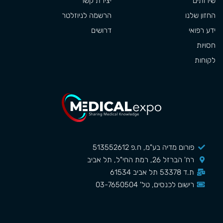
שירותים
יצירת קשר
החזון שלנו
הרשמה לניוזלטר
ידע רפואי
דרושים
חסויות
לקוחות
פורום מדיה בע"מ, ח.פ 513552612
רח' הברזל 26, רמת החי"ל, תל אביב
ת.ד 53378 תל אביב 61534
רישום לכנסים, טל' 03-7650504