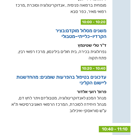
מומחית ברפואה פנימית , אנדוקרינולוגיה וסוכרת ,מרכז
רפואי מאיר, כפר סבא
10:00 - 10:20
משנים מסלול מוקדם:בציר
הקרדיו–כלייתי–מטבולי
ד"ר טלי שטינמץ
נפרולוגית בכירה, בית חולים בילינסון, מרכז רפואי רבין,
פתח תקוה
10:20 - 10:40
עדכונים בטיפול בהפרעות שומנים: מהחדשנות
ליישום הקליני
פרופ' רועי אלדור
מנהל המכון לאנדוקרינולוגיה, מטבוליזם ויתר לחץ דם,
מנהל היחידה לסוכרת, המרכז הרפואי האוניברסיטאי ת"א
ע"ש סוראסקי-איכילוב
10:40 - 11:10