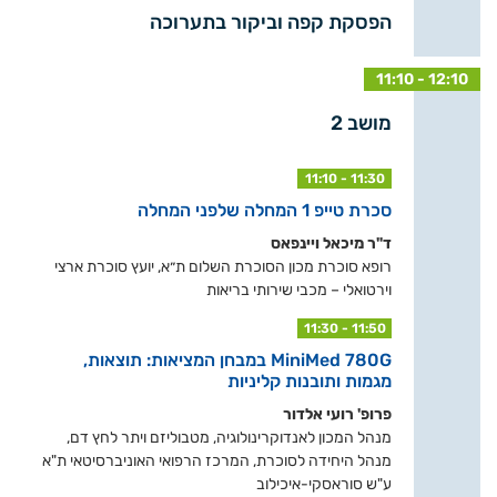
הפסקת קפה וביקור בתערוכה
11:10 - 12:10
מושב 2
11:10 - 11:30
סכרת טייפ 1 המחלה שלפני המחלה
ד"ר מיכאל ויינפאס
רופא סוכרת מכון הסוכרת השלום ת״א, יועץ סוכרת ארצי
וירטואלי – מכבי שירותי בריאות
11:30 - 11:50
MiniMed 780G במבחן המציאות: תוצאות,
מגמות ותובנות קליניות
פרופ' רועי אלדור
מנהל המכון לאנדוקרינולוגיה, מטבוליזם ויתר לחץ דם,
מנהל היחידה לסוכרת, המרכז הרפואי האוניברסיטאי ת"א
ע"ש סוראסקי-איכילוב