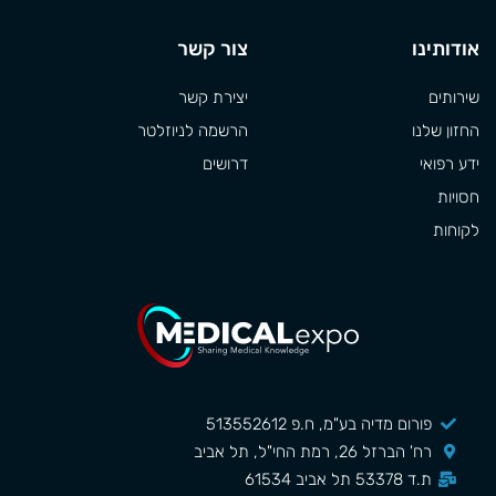
אודותינו
צור קשר
שירותים
יצירת קשר
החזון שלנו
הרשמה לניוזלטר
ידע רפואי
דרושים
חסויות
לקוחות
פורום מדיה בע"מ, ח.פ 513552612
רח' הברזל 26, רמת החי"ל, תל אביב
ת.ד 53378 תל אביב 61534