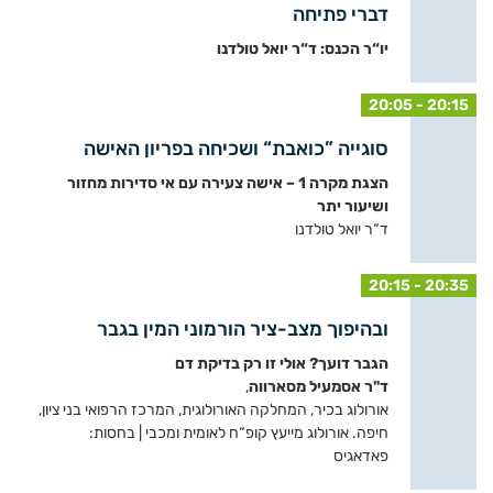
דברי פתיחה
יו“ר הכנס: ד“ר יואל טולדנו
20:05 - 20:15
סוגייה ”כואבת“ ושכיחה בפריון האישה
הצגת מקרה 1 – אישה צעירה עם אי סדירות מחזור
ושיעור יתר
ד“ר יואל טולדנו
20:15 - 20:35
ובהיפוך מצב-ציר הורמוני המין בגבר
הגבר דועך? אולי זו רק בדיקת דם
ד"ר אסמעיל מסארווה
,
אורולוג בכיר, המחלקה האורולוגית, המרכז הרפואי בני ציון,
חיפה. אורולוג מייעץ קופ“ח לאומית ומכבי | בחסות:
פאדאגיס