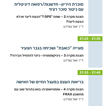
סוכרת היריון- חדשנות/רפואה דיגיטלית
עם ניטור סוכר רציף
הצגת מקרה 2 – שמת "GPS ?”הגעת ליעד או לא
הגעת ליעד?
ד“ר יואל טולדנו
21:25 - 21:35
סוגייה ”כואבת“ ושכיחה בגבר הצעיר
הצגת מקרה 3 – גיניקומסטיה- כיצד להתחיל הבירור?
ד“ר יואל טולדנו
21:35 - 21:45
בריאות העצם במעגל החיים של האישה
הצגת מקרה 4 – אוסטיאופניה: בואו נתרגל שוב עם
מחשבון FRAX
ד“ר יואל טולדנו