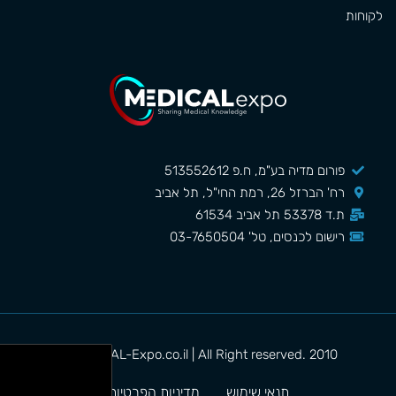
לקוחות
פורום מדיה בע"מ, ח.פ 513552612
רח' הברזל 26, רמת החי"ל, תל אביב
ת.ד 53378 תל אביב 61534
רישום לכנסים, טל' 03-7650504
MEDICAL-Expo.co.il | All Right reserved. 2010©
תנאי שימוש
מדיניות הפרטיות