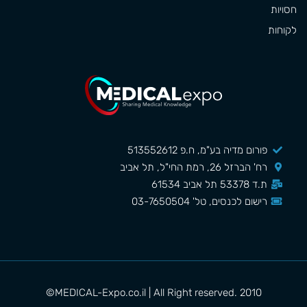
חסויות
לקוחות
פורום מדיה בע"מ, ח.פ 513552612
רח' הברזל 26, רמת החי"ל, תל אביב
ת.ד 53378 תל אביב 61534
רישום לכנסים, טל' 03-7650504
MEDICAL-Expo.co.il | All Right reserved. 2010©