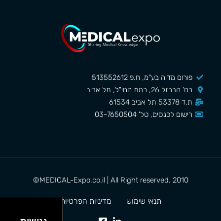
פורום מדיה בע"מ, ח.פ 513552612
רח' הברזל 26, רמת החי"ל, תל אביב
ת.ד 53378 תל אביב 61534
רישום לכנסים, טל' 03-7650504
MEDICAL-Expo.co.il | All Right reserved. 2010©
תנאי שימוש
מדיניות הפרטיות