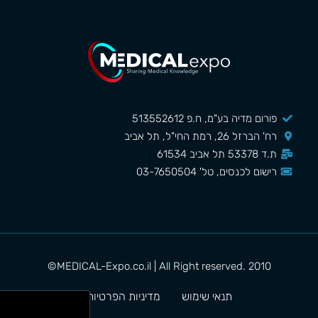
פורום מדיה בע"מ, ח.פ 513552612
רח' הברזל 26, רמת החי"ל, תל אביב
ת.ד 53378 תל אביב 61534
רישום לכנסים, טל' 03-7650504
MEDICAL-Expo.co.il | All Right reserved. 2010©
תנאי שימוש
מדיניות הפרטיות