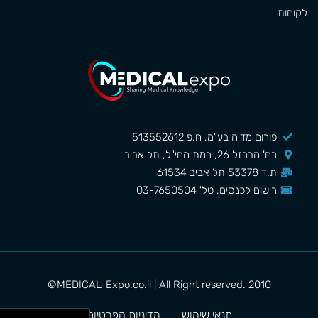
לקוחות
פורום מדיה בע"מ, ח.פ 513552612
רח' הברזל 26, רמת החי"ל, תל אביב
ת.ד 53378 תל אביב 61534
רישום לכנסים, טל' 03-7650504
MEDICAL-Expo.co.il | All Right reserved. 2010©
תנאי שימוש
מדיניות הפרטיות