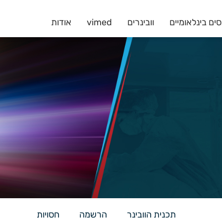
ים בינלאומיים
וובינרים
vimed
אודות
תכנית הוובינר
הרשמה
חסויות