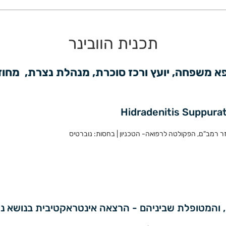
תכנית הוובינר
ופא משפחה, יועץ ורכז סוכרת, מנהלת נצרת,  מחוז
Hidradenitis Suppurat
יזר רמב"ם, הפקולטה לרפואה- הטכניון | בחסות: נוברטיס
י, והמטופלת שביניהם - הרצאה אינטראקטיבית בנושא