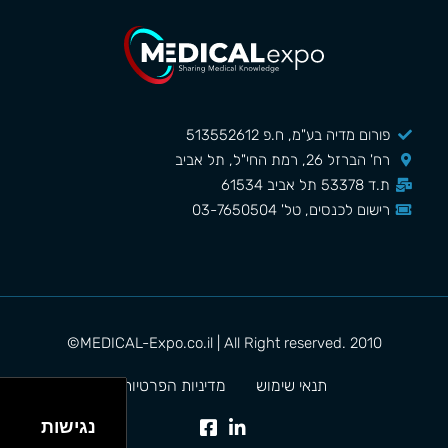
פורום מדיה בע"מ, ח.פ 513552612
רח' הברזל 26, רמת החי"ל, תל אביב
ת.ד 53378 תל אביב 61534
רישום לכנסים, טל' 03-7650504
MEDICAL-Expo.co.il | All Right reserved. 2010©
תנאי שימוש
מדיניות הפרטיות
נגישות