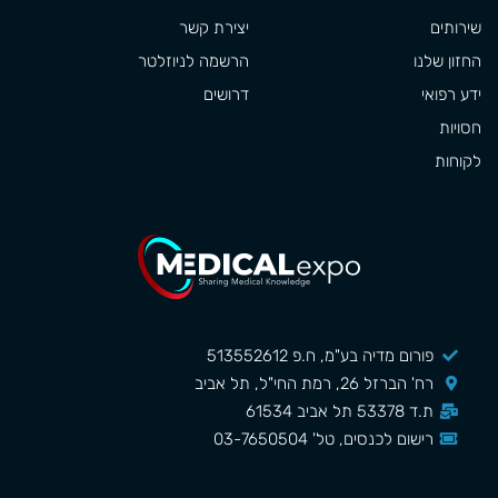
שירותים
יצירת קשר
החזון שלנו
הרשמה לניוזלטר
ידע רפואי
דרושים
חסויות
לקוחות
פורום מדיה בע"מ, ח.פ 513552612
רח' הברזל 26, רמת החי"ל, תל אביב
ת.ד 53378 תל אביב 61534
רישום לכנסים, טל' 03-7650504