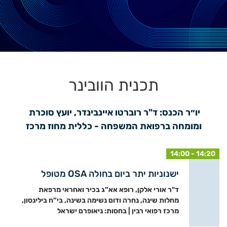
תכנית הוובינר
יו״ר הכנס: ד"ר רוברטו איינבינדר, יועץ סוכרת 
ומומחה ברפואת המשפחה - כללית מחוז מרכז
14:00 - 14:20
ישנוניות יתר ביום בחולה OSA מטופל
ד"ר אורי אלקן, רופא אא”ג בכיר ואחראי מרפאת
מחלות שינה, נחרה ודום נשימה בשינה, בי”ח בילינסון,
מרכז רפואי רבין | בחסות: ניאופרם ישראל