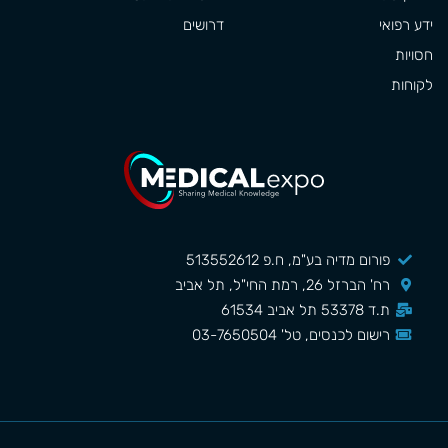
ידע רפואי
דרושים
חסויות
לקוחות
פורום מדיה בע"מ, ח.פ 513552612
רח' הברזל 26, רמת החי"ל, תל אביב
ת.ד 53378 תל אביב 61534
רישום לכנסים, טל' 03-7650504