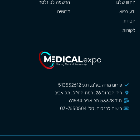
החזון שלנו
הרשמה לניוזלטר
ידע רפואי
דרושים
חסויות
לקוחות
פורום מדיה בע"מ, ח.פ 513552612
רח' הברזל 26, רמת החי"ל, תל אביב
ת.ד 53378 תל אביב 61534
רישום לכנסים, טל' 03-7650504