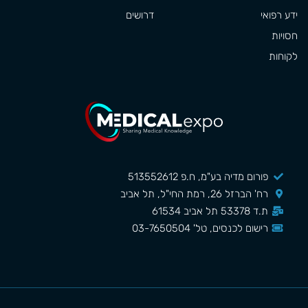
ידע רפואי
דרושים
חסויות
לקוחות
פורום מדיה בע"מ, ח.פ 513552612
רח' הברזל 26, רמת החי"ל, תל אביב
ת.ד 53378 תל אביב 61534
רישום לכנסים, טל' 03-7650504