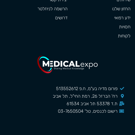
החזון שלנו
הרשמה לניוזלטר
ידע רפואי
דרושים
חסויות
לקוחות
פורום מדיה בע"מ, ח.פ 513552612
רח' הברזל 26, רמת החי"ל, תל אביב
ת.ד 53378 תל אביב 61534
רישום לכנסים, טל' 03-7650504