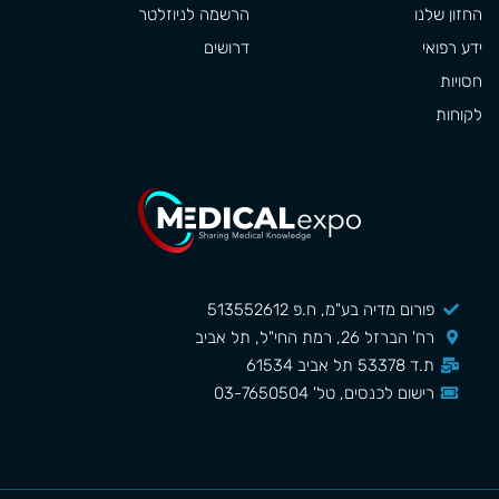
החזון שלנו
הרשמה לניוזלטר
ידע רפואי
דרושים
חסויות
לקוחות
פורום מדיה בע"מ, ח.פ 513552612
רח' הברזל 26, רמת החי"ל, תל אביב
ת.ד 53378 תל אביב 61534
רישום לכנסים, טל' 03-7650504