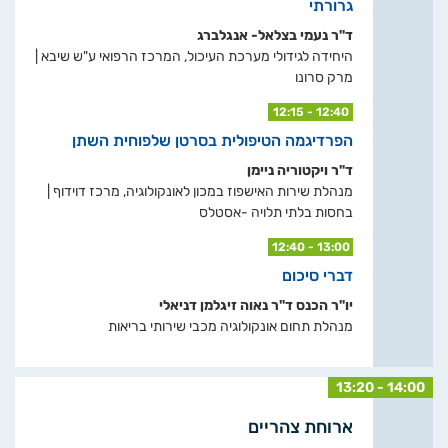
גרורתי
ד"ר נעמי בצלאל- אנגלברג
היחידה לגידולי מערכת העיכול, המרכז הרפואי ע"ש שיבא |
מרק סרונו
12:15 - 12:40
הפרדיגמה הטיפולית בסרטן שלפוחית השתן
ד"ר ויקטוריה ניימן
מנהלת שירות האישפוז במכון לאונקולוגיה, מרכז דוידוף |
בחסות בלתי תלויה -אסטלס
12:40 - 13:00
דברי סיכום
יו"ר הכנס ד"ר נאוה זיגלמן דניאלי
מנהלת תחום אונקולוגיה מכבי שירותי בריאות
13:20 - 14:00
ארוחת צהריים