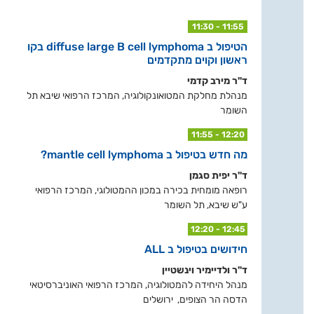
11:30 - 11:55
הטיפול ב diffuse large B cell lymphoma בקו
ראשון וקוים מתקדמים
ד"ר מירב קדמי
מנהלת מחלקת המטואונקולוגיה, המרכז הרפואי שיבא תל
השומר
11:55 - 12:20
מה חדש בטיפול ב mantle cell lymphoma?
ד"ר יפית סגמן
רופאה מומחית בכירה במכון ההמטולוגי, המרכז הרפואי
ע"ש שיבא, תל השומר
12:20 - 12:45
חידושים בטיפול ב ALL
ד"ר ולדיימיר וינשטיין
מנהל היחידה להמטולוגיה, המרכז הרפואי האוניברסיטאי
הדסה הר הצופים, ירושלים