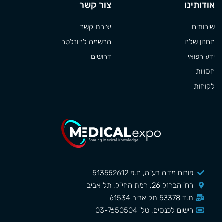
אודותינו
צור קשר
שירותים
יצירת קשר
החזון שלנו
הרשמה לניוזלטר
ידע רפואי
דרושים
חסויות
לקוחות
פורום מדיה בע"מ, ח.פ 513552612
רח' הברזל 26, רמת החי"ל, תל אביב
ת.ד 53378 תל אביב 61534
רישום לכנסים, טל' 03-7650504