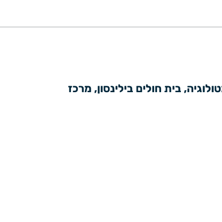
יו״ר הכנס: פרופ' ענת גפטר גוילי, מנהלת מחלקה פנימית א ורופאה בכירה, מכון להמטולוגיה, בית חולים בילינסון, מרכז 